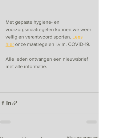
Met gepaste hygiene- en 
voorzorgsmaatregelen kunnen we weer 
veilig en verantwoord sporten. 
Lees 
hier
 onze maatregelen i.v.m. COVID-19. 
Alle leden ontvangen een nieuwsbrief 
met alle informatie. 
Alles weergeven