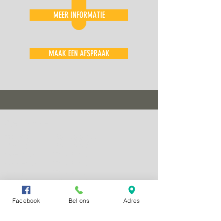
MEER INFORMATIE
MAAK EEN AFSPRAAK
Openingstijden
maandag
7:30 - 20:00 uur
dinsdag
7:30 - 20:00 uur
woensdag
7:30 - 20:00 uur
donderdag
7:30 - 20:00 uur
vrijdag
7:30 - 18:00 uur
zaterdag
9:00 - 13:00 uur
zondag
9:00 - 13:00 uur
Facebook
Bel ons
Adres
Fysiosport Capelle