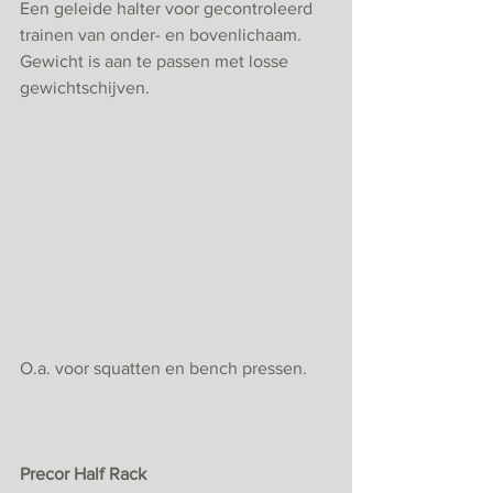
Een geleide halter voor gecontroleerd 
trainen van onder- en bovenlichaam. 
Gewicht is aan te passen met losse 
gewichtschijven.
O.a. voor squatten en bench pressen.
Precor Half Rack